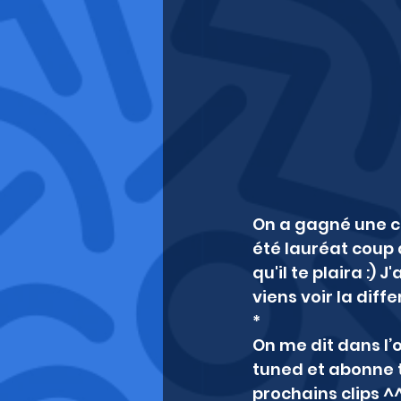
On a gagné une ca
été lauréat coup d
qu'il te plaira :)
viens voir la dif
*
On me dit dans l’or
tuned et abonne t
prochains clips ^