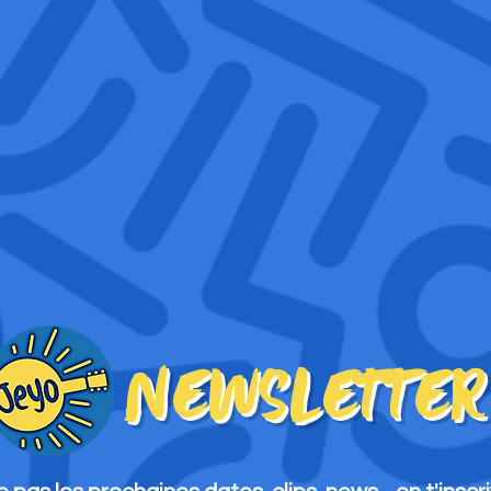
NewSLetter