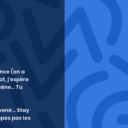
nce (on a 
t, j'espère 
ène... Tu 
 venir… Stay 
pes pas les 