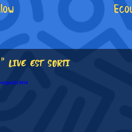
llow
Eco
3
" live est sorti
dDetpoDt3H4