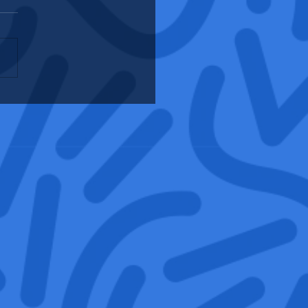
en vert a été ouf 🥳