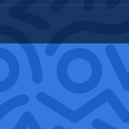
Notes 
2025 rayonne encore plus de good
vibes ☀️