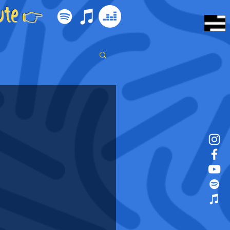
ute 👉