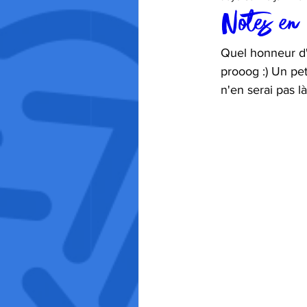
Notes en
Quel honneur d'
prooog :) Un peti
n'en serai pas l