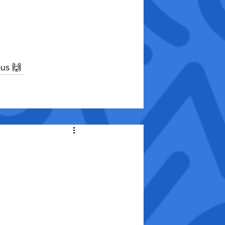
ous 🙌