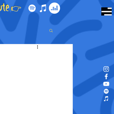
ute 👉