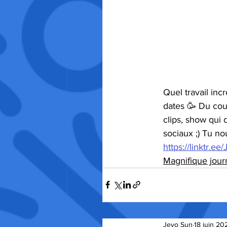
Quel travail inc
dates 🥳 Du coup
clips, show qui d
sociaux ;) Tu nou
https://linktr.ee
Magnifique journ
Jeyo Sun
18 juin 20