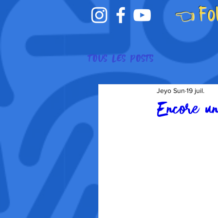
👈 Fo
Tous les posts
Jeyo Sun
19 juil.
Encore un