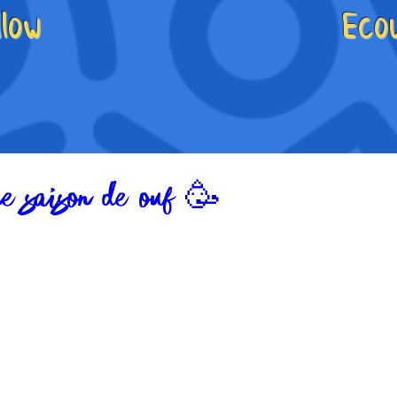
llow
Eco
e saison de ouf 🥳