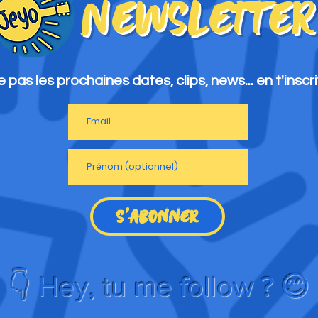
NewSLetter
 pas les prochaines dates, clips, news... en t'inscri
S'ABONNER
👇 Hey, tu me follow ? 😊