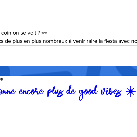
 coin on se voit ? 👀
s de plus en plus nombreux à venir raire la fiesta avec n
25
nne encore plus de good vibes ☀️